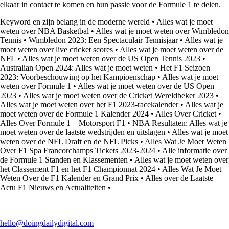
elkaar in contact te komen en hun passie voor de Formule 1 te delen.
Keyword en zijn belang in de moderne wereld
•
Alles wat je moet
weten over NBA Basketbal
•
Alles wat je moet weten over Wimbledon
Tennis
•
Wimbledon 2023: Een Spectaculair Tennisjaar
•
Alles wat je
moet weten over live cricket scores
•
Alles wat je moet weten over de
NFL
•
Alles wat je moet weten over de US Open Tennis 2023
•
Australian Open 2024: Alles wat je moet weten
•
Het F1 Seizoen
2023: Voorbeschouwing op het Kampioenschap
•
Alles wat je moet
weten over Formule 1
•
Alles wat je moet weten over de US Open
2023
•
Alles wat je moet weten over de Cricket Wereldbeker 2023
•
Alles wat je moet weten over het F1 2023-racekalender
•
Alles wat je
moet weten over de Formule 1 Kalender 2024
•
Alles Over Cricket
•
Alles Over Formule 1 – Motorsport F1
•
NBA Resultaten: Alles wat je
moet weten over de laatste wedstrijden en uitslagen
•
Alles wat je moet
weten over de NFL Draft en de NFL Picks
•
Alles Wat Je Moet Weten
Over F1 Spa Francorchamps Tickets 2023-2024
•
Alle informatie over
de Formule 1 Standen en Klassementen
•
Alles wat je moet weten over
het Classement F1 en het F1 Championnat 2024
•
Alles Wat Je Moet
Weten Over de F1 Kalender en Grand Prix
•
Alles over de Laatste
Actu F1 Nieuws en Actualiteiten
•
hello@doingdailydigital.com