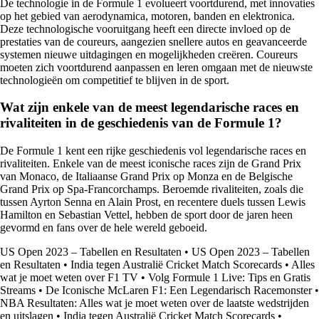
De technologie in de Formule 1 evolueert voortdurend, met innovaties
op het gebied van aerodynamica, motoren, banden en elektronica.
Deze technologische vooruitgang heeft een directe invloed op de
prestaties van de coureurs, aangezien snellere autos en geavanceerde
systemen nieuwe uitdagingen en mogelijkheden creëren. Coureurs
moeten zich voortdurend aanpassen en leren omgaan met de nieuwste
technologieën om competitief te blijven in de sport.
Wat zijn enkele van de meest legendarische races en
rivaliteiten in de geschiedenis van de Formule 1?
De Formule 1 kent een rijke geschiedenis vol legendarische races en
rivaliteiten. Enkele van de meest iconische races zijn de Grand Prix
van Monaco, de Italiaanse Grand Prix op Monza en de Belgische
Grand Prix op Spa-Francorchamps. Beroemde rivaliteiten, zoals die
tussen Ayrton Senna en Alain Prost, en recentere duels tussen Lewis
Hamilton en Sebastian Vettel, hebben de sport door de jaren heen
gevormd en fans over de hele wereld geboeid.
US Open 2023 – Tabellen en Resultaten
•
US Open 2023 – Tabellen
en Resultaten
•
India tegen Australië Cricket Match Scorecards
•
Alles
wat je moet weten over F1 TV
•
Volg Formule 1 Live: Tips en Gratis
Streams
•
De Iconische McLaren F1: Een Legendarisch Racemonster
•
NBA Resultaten: Alles wat je moet weten over de laatste wedstrijden
en uitslagen
•
India tegen Australië Cricket Match Scorecards
•