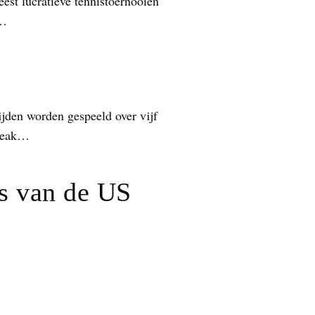
est lucratieve tennistoernooien
k…
jden worden gespeeld over vijf
break…
s van de US