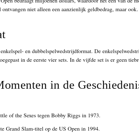
 Open bedraagt miljoenen dollars, waardoor het een van de me
l ontvangen niet alleen een aanzienlijk geldbedrag, maar oo
at
enkelspel- en dubbelspelwedstrijdformat. De enkelspelwedstri
oegepast in de eerste vier sets. In de vijfde set is er geen tie
Momenten in de Geschiedeni
ttle of the Sexes tegen Bobby Riggs in 1973.
ste Grand Slam-titel op de US Open in 1994.