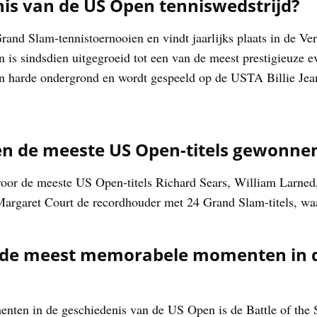
nis van de US Open tenniswedstrijd?
and Slam-tennistoernooien en vindt jaarlijks plaats in de Ve
n is sindsdien uitgegroeid tot een van de meest prestigieuze 
 harde ondergrond en wordt gespeeld op de USTA Billie Jean
en de meeste US Open-titels gewonne
voor de meeste US Open-titels Richard Sears, William Larned,
Margaret Court de recordhouder met 24 Grand Slam-titels, waa
n de meest memorabele momenten in d
nten in de geschiedenis van de US Open is de Battle of the S