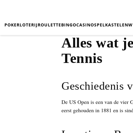
POKER
LOTERIJ
ROULETTE
BINGO
CASINO
SPEL
KASTELEN
W
Alles wat 
Tennis
Geschiedenis 
De US Open is een van de vier Gr
eerst gehouden in 1881 en is sin