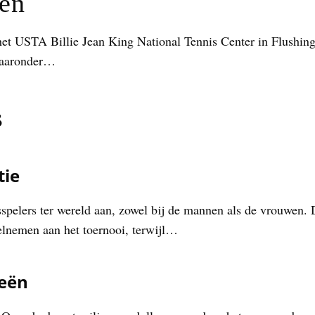
nen
et USTA Billie Jean King National Tennis Center in Flushi
waaronder…
s
tie
spelers ter wereld aan, zowel bij de mannen als de vrouwen. D
lnemen aan het toernooi, terwijl…
eeën