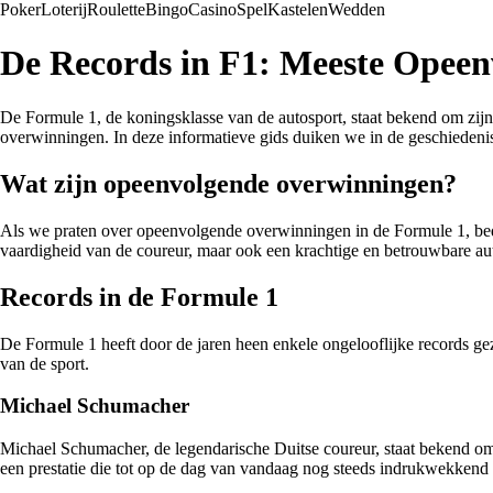
Poker
Loterij
Roulette
Bingo
Casino
Spel
Kastelen
Wedden
De Records in F1: Meeste Opeen
De Formule 1, de koningsklasse van de autosport, staat bekend om zijn
overwinningen. In deze informatieve gids duiken we in de geschieden
Wat zijn opeenvolgende overwinningen?
Als we praten over opeenvolgende overwinningen in de Formule 1, bedoe
vaardigheid van de coureur, maar ook een krachtige en betrouwbare aut
Records in de Formule 1
De Formule 1 heeft door de jaren heen enkele ongelooflijke records ge
van de sport.
Michael Schumacher
Michael Schumacher, de legendarische Duitse coureur, staat bekend om
een prestatie die tot op de dag van vandaag nog steeds indrukwekkend 