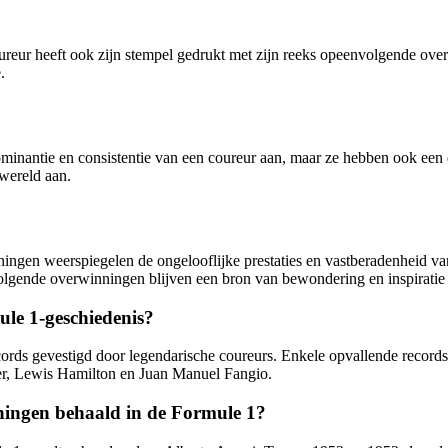
ureur heeft ook zijn stempel gedrukt met zijn reeks opeenvolgende ov
.
nantie en consistentie van een coureur aan, maar ze hebben ook een di
 wereld aan.
ngen weerspiegelen de ongelooflijke prestaties en vastberadenheid van
gende overwinningen blijven een bron van bewondering en inspiratie v
le 1-geschiedenis?
rds gevestigd door legendarische coureurs. Enkele opvallende records z
, Lewis Hamilton en Juan Manuel Fangio.
ningen behaald in de Formule 1?