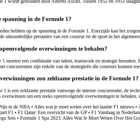
1 wordt gehouden door Alberto Ascari. Tussen 1952 en 1953 slaagde As
e spanning in de Formule 1?
oeden hebben op de spanning in de Formule 1. Enerzijds kan het zorgen
uitzonderlijke prestaties van een coureur en de sport in het algemeen 
m opeenvolgende overwinningen te behalen?
 moeten een combinatie van talent, teamwork en strategie benutten. He
et concurrenten zijn enkele van de strategieën die coureurs kunnen toe
erwinningen zon zeldzame prestatie in de Formule 1?
 is een zeldzame prestatie vanwege de intense concurrentie, de techni
 overwinnen om een reeks opeenvolgende overwinningen te behalen, wat 
Prijs in de NBA
•
Alles wat je moet weten over het laatste F1 nieuws
•
part F1
•
F1 Qatar: Een overzicht van de GP
•
F1 Vandaag in Nederland
ego Sets
•
Formule 1 Spa 2023: Alles Wat Je Moet Weten Over Het Gr