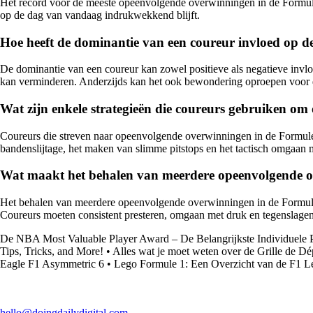
Het record voor de meeste opeenvolgende overwinningen in de Formule 
op de dag van vandaag indrukwekkend blijft.
Hoe heeft de dominantie van een coureur invloed op d
De dominantie van een coureur kan zowel positieve als negatieve invl
kan verminderen. Anderzijds kan het ook bewondering oproepen voor de 
Wat zijn enkele strategieën die coureurs gebruiken o
Coureurs die streven naar opeenvolgende overwinningen in de Formule 1
bandenslijtage, het maken van slimme pitstops en het tactisch omgaan m
Wat maakt het behalen van meerdere opeenvolgende ov
Het behalen van meerdere opeenvolgende overwinningen in de Formule 1
Coureurs moeten consistent presteren, omgaan met druk en tegenslagen
De NBA Most Valuable Player Award – De Belangrijkste Individuele 
Tips, Tricks, and More!
•
Alles wat je moet weten over de Grille de Dé
Eagle F1 Asymmetric 6
•
Lego Formule 1: Een Overzicht van de F1 L
hello@doingdailydigital.com