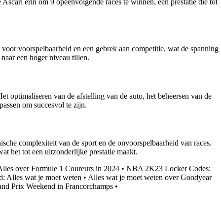
cari erin om 9 opeenvolgende races te winnen, een prestatie die tot
 voor voorspelbaarheid en een gebrek aan competitie, wat de spanning
naar een hoger niveau tillen.
t optimaliseren van de afstelling van de auto, het beheersen van de
passen om succesvol te zijn.
sche complexiteit van de sport en de onvoorspelbaarheid van races.
het tot een uitzonderlijke prestatie maakt.
Alles over Formule 1 Coureurs in 2024
•
NBA 2K23 Locker Codes:
: Alles wat je moet weten
•
Alles wat je moet weten over Goodyear
and Prix Weekend in Francorchamps
•