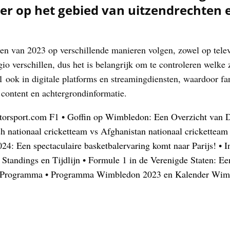
er op het gebied van uitzendrechten e
n van 2023 op verschillende manieren volgen, zowel op televis
o verschillen, dus het is belangrijk om te controleren welke 
1 ook in digitale platforms en streamingdiensten, waardoor fa
 content en achtergrondinformatie.
torsport.com F1
•
Goffin op Wimbledon: Een Overzicht van 
 nationaal cricketteam vs Afghanistan nationaal cricketteam
4: Een spectaculaire basketbalervaring komt naar Parijs!
•
I
Standings en Tijdlijn
•
Formule 1 in de Verenigde Staten: Ee
 Programma
•
Programma Wimbledon 2023 en Kalender Wim