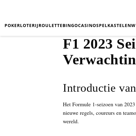
POKER
LOTERIJ
ROULETTE
BINGO
CASINO
SPEL
KASTELEN
W
F1 2023 Sei
Verwachti
Introductie va
Het Formule 1-seizoen van 2023 
nieuwe regels, coureurs en teamo
wereld.