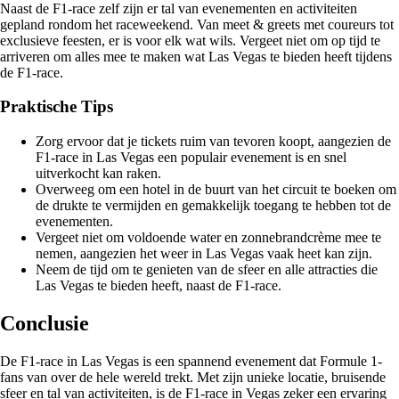
Naast de F1-race zelf zijn er tal van evenementen en activiteiten
gepland rondom het raceweekend. Van meet & greets met coureurs tot
exclusieve feesten, er is voor elk wat wils. Vergeet niet om op tijd te
arriveren om alles mee te maken wat Las Vegas te bieden heeft tijdens
de F1-race.
Praktische Tips
Zorg ervoor dat je tickets ruim van tevoren koopt, aangezien de
F1-race in Las Vegas een populair evenement is en snel
uitverkocht kan raken.
Overweeg om een hotel in de buurt van het circuit te boeken om
de drukte te vermijden en gemakkelijk toegang te hebben tot de
evenementen.
Vergeet niet om voldoende water en zonnebrandcrème mee te
nemen, aangezien het weer in Las Vegas vaak heet kan zijn.
Neem de tijd om te genieten van de sfeer en alle attracties die
Las Vegas te bieden heeft, naast de F1-race.
Conclusie
De F1-race in Las Vegas is een spannend evenement dat Formule 1-
fans van over de hele wereld trekt. Met zijn unieke locatie, bruisende
sfeer en tal van activiteiten, is de F1-race in Vegas zeker een ervaring