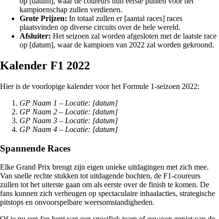
op [datum], waar de coureurs hun eerste punten voor het
kampioenschap zullen verdienen.
Grote Prijzen:
In totaal zullen er [aantal races] races
plaatsvinden op diverse circuits over de hele wereld.
Afsluiter:
Het seizoen zal worden afgesloten met de laatste race
op [datum], waar de kampioen van 2022 zal worden gekroond.
Kalender F1 2022
Hier is de voorlopige kalender voor het Formule 1-seizoen 2022:
GP Naam 1 – Locatie: [datum]
GP Naam 2 – Locatie: [datum]
GP Naam 3 – Locatie: [datum]
GP Naam 4 – Locatie: [datum]
Spannende Races
Elke Grand Prix brengt zijn eigen unieke uitdagingen met zich mee.
Van snelle rechte stukken tot uitdagende bochten, de F1-coureurs
zullen tot het uiterste gaan om als eerste over de finish te komen. De
fans kunnen zich verheugen op spectaculaire inhaalacties, strategische
pitstops en onvoorspelbare weersomstandigheden.
Of je nu een fan bent van een specifiek team of gewoon geniet van de