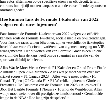
hun autos afstemmen op de specifieke eisen van elk circuit, terwijl
coureurs hun rijstijl moeten aanpassen aan de verschillende lay-outs en
omstandigheden.
Hoe kunnen fans de Formule 1-kalender van 2022
volgen en de races bijwonen?
Fans kunnen de Formule 1-kalender van 2022 volgen via officiële
kanalen zoals de Formule 1-website, sociale media en tv-uitzendingen.
Voor fans die races willen bijwonen, zijn er verschillende ticketopties
beschikbaar voor elk circuit, variërend van algemene toegang tot VIP-
arrangementen. Het bijwonen van een Formule 1-race is een unieke
ervaring die fans de kans geeft om de spanning en sensatie van de
sport van dichtbij te beleven.
Alles Wat Je Moet Weten Over de F1 Kalender en Grand Prix
•
Finale
Australian Open 2024 Mannen
•
Alles wat je moet weten over live
cricket scores
•
F1 Canada 2023 – Alles wat je moet weten
•
F1
Canada Tijden | GP Canada F1
•
F1 Wereldkampioenen: Glorie en
Prestaties
•
De Toekomst van de Formule 1 in 2025
•
Alles over F1
365: Het Laatste Formule 1 Nieuws
•
Tournoi de Wimbledon: Alles
wat je moet weten over dit prestigieuze tennistoernooi
•
Gemiddelde
lengte in de NBA: Hoe lang zijn de spelers?
•