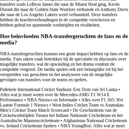
transfers zoals LeBron James die naar de Miami Heat ging, Kevin
Durant die naar de Golden State Warriors verhuisde en Anthony Davis
die naar de Los Angeles Lakers werd verhandeld. Deze transfers
hebben de krachtsverhoudingen in de competitie verschoven en
hebben geleid tot spannende wedstrijden en rivaliteiten.
Hoe beïnvloeden NBA-transfergeruchten de fans en de
media?
NBA-transfergeruchten kunnen een grote impact hebben op fans en de
media. Fans raken vaak betrokken bij de speculatie en discussies over
mogelijke transfers, wat de opwinding en het drama rondom de
competitie vergroot. De media spelen ook een belangrijke rol bij het
verspreiden van geruchten en het analyseren van de mogelijke
gevolgen van transfers voor de teams en spelers.
Pallekele International Cricket Stadium: Een Trots van Sri Lanka
•
Alles wat je moet weten over de Mercedes-AMG F1 W14 E
Performance
•
NBA Nieuws en Informatie
•
Alles over F1 365: Het
Laatste Formule 1 Nieuws
•
West Indies Cricket Team vs Australian
Men’s Cricket Team Match Scorecard
•
De Geschiedenis van de
Cricketwedstrijden Tussen het Indiase Nationale Cricketteam en het
Australische Mannencricketteam
•
Afghanistan Nationaal Cricketteam
vs. Ierland Cricketteam Spelers
•
NBA YoungBoy: Alles wat je moet