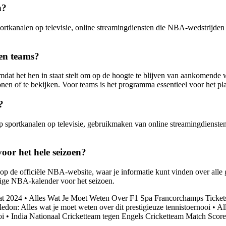
n?
rtkanalen op televisie, online streamingdiensten die NBA-wedstrijden
en teams?
t het hen in staat stelt om op de hoogte te blijven van aankomende we
nen of te bekijken. Voor teams is het programma essentieel voor het pl
?
sportkanalen op televisie, gebruikmaken van online streamingdienste
oor het hele seizoen?
 de officiële NBA-website, waar je informatie kunt vinden over alle gep
dige NBA-kalender voor het seizoen.
at 2024
•
Alles Wat Je Moet Weten Over F1 Spa Francorchamps Ticke
don: Alles wat je moet weten over dit prestigieuze tennistoernooi
•
Al
oi
•
India Nationaal Cricketteam tegen Engels Cricketteam Match Scor