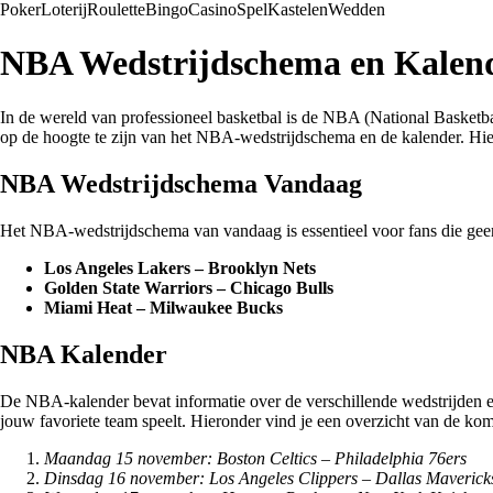
Poker
Loterij
Roulette
Bingo
Casino
Spel
Kastelen
Wedden
NBA Wedstrijdschema en Kalen
In de wereld van professioneel basketbal is de NBA (National Basketba
op de hoogte te zijn van het NBA-wedstrijdschema en de kalender. Hi
NBA Wedstrijdschema Vandaag
Het NBA-wedstrijdschema van vandaag is essentieel voor fans die geen
Los Angeles Lakers – Brooklyn Nets
Golden State Warriors – Chicago Bulls
Miami Heat – Milwaukee Bucks
NBA Kalender
De NBA-kalender bevat informatie over de verschillende wedstrijden e
jouw favoriete team speelt. Hieronder vind je een overzicht van de k
Maandag 15 november: Boston Celtics – Philadelphia 76ers
Dinsdag 16 november: Los Angeles Clippers – Dallas Maverick