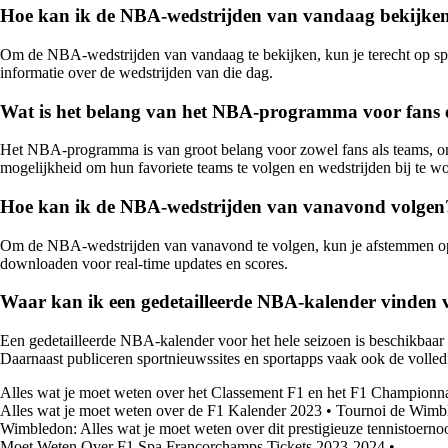
Hoe kan ik de NBA-wedstrijden van vandaag bekijke
Om de NBA-wedstrijden van vandaag te bekijken, kun je terecht op spo
informatie over de wedstrijden van die dag.
Wat is het belang van het NBA-programma voor fans 
Het NBA-programma is van groot belang voor zowel fans als teams, omda
mogelijkheid om hun favoriete teams te volgen en wedstrijden bij te wo
Hoe kan ik de NBA-wedstrijden van vanavond volgen
Om de NBA-wedstrijden van vanavond te volgen, kun je afstemmen op 
downloaden voor real-time updates en scores.
Waar kan ik een gedetailleerde NBA-kalender vinden v
Een gedetailleerde NBA-kalender voor het hele seizoen is beschikbaar op
Daarnaast publiceren sportnieuwssites en sportapps vaak ook de volle
Alles wat je moet weten over het Classement F1 en het F1 Championn
Alles wat je moet weten over de F1 Kalender 2023
•
Tournoi de Wimble
Wimbledon: Alles wat je moet weten over dit prestigieuze tennistoerno
Moet Weten Over F1 Spa Francorchamps Tickets 2023-2024
•