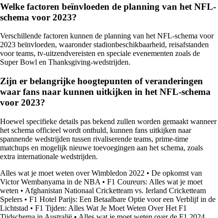
Welke factoren beïnvloeden de planning van het NFL-
schema voor 2023?
Verschillende factoren kunnen de planning van het NFL-schema voor
2023 beïnvloeden, waaronder stadionbeschikbaarheid, reisafstanden
voor teams, tv-uitzendvereisten en speciale evenementen zoals de
Super Bowl en Thanksgiving-wedstrijden.
Zijn er belangrijke hoogtepunten of veranderingen
waar fans naar kunnen uitkijken in het NFL-schema
voor 2023?
Hoewel specifieke details pas bekend zullen worden gemaakt wanneer
het schema officieel wordt onthuld, kunnen fans uitkijken naar
spannende wedstrijden tussen rivaliserende teams, prime-time
matchups en mogelijk nieuwe toevoegingen aan het schema, zoals
extra internationale wedstrijden.
Alles wat je moet weten over Wimbledon 2022
•
De opkomst van
Victor Wembanyama in de NBA
•
F1 Coureurs: Alles wat je moet
weten
•
Afghanistan Nationaal Cricketteam vs. Ierland Cricketteam
Spelers
•
F1 Hotel Parijs: Een Betaalbare Optie voor een Verblijf in de
Lichtstad
•
F1 Tijden: Alles Wat Je Moet Weten Over Het F1
Tijdschema in Australië
•
Alles wat je moet weten over de F1 2024