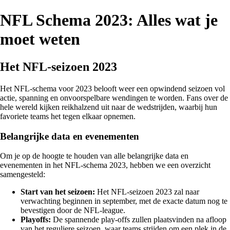
NFL Schema 2023: Alles wat je
moet weten
Het NFL-seizoen 2023
Het NFL-schema voor 2023 belooft weer een opwindend seizoen vol
actie, spanning en onvoorspelbare wendingen te worden. Fans over de
hele wereld kijken reikhalzend uit naar de wedstrijden, waarbij hun
favoriete teams het tegen elkaar opnemen.
Belangrijke data en evenementen
Om je op de hoogte te houden van alle belangrijke data en
evenementen in het NFL-schema 2023, hebben we een overzicht
samengesteld:
Start van het seizoen:
Het NFL-seizoen 2023 zal naar
verwachting beginnen in september, met de exacte datum nog te
bevestigen door de NFL-league.
Playoffs:
De spannende play-offs zullen plaatsvinden na afloop
van het reguliere seizoen, waar teams strijden om een plek in de