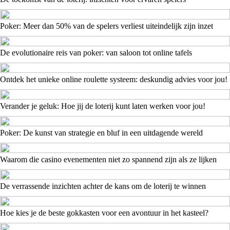
Poker: Meer dan 50% van de spelers verliest uiteindelijk zijn inzet
De evolutionaire reis van poker: van saloon tot online tafels
Ontdek het unieke online roulette systeem: deskundig advies voor jou!
Verander je geluk: Hoe jij de loterij kunt laten werken voor jou!
Poker: De kunst van strategie en bluf in een uitdagende wereld
Waarom die casino evenementen niet zo spannend zijn als ze lijken
De verrassende inzichten achter de kans om de loterij te winnen
Hoe kies je de beste gokkasten voor een avontuur in het kasteel?