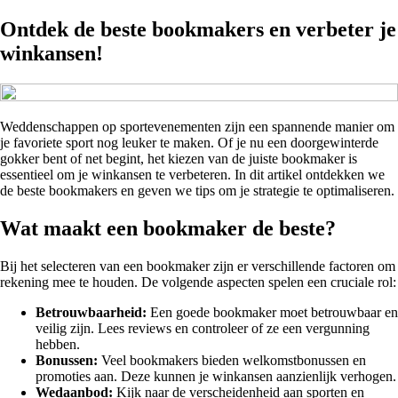
Ontdek de beste bookmakers en verbeter je
winkansen!
Weddenschappen op sportevenementen zijn een spannende manier om
je favoriete sport nog leuker te maken. Of je nu een doorgewinterde
gokker bent of net begint, het kiezen van de juiste bookmaker is
essentieel om je winkansen te verbeteren. In dit artikel ontdekken we
de beste bookmakers en geven we tips om je strategie te optimaliseren.
Wat maakt een bookmaker de beste?
Bij het selecteren van een bookmaker zijn er verschillende factoren om
rekening mee te houden. De volgende aspecten spelen een cruciale rol:
Betrouwbaarheid:
Een goede bookmaker moet betrouwbaar en
veilig zijn. Lees reviews en controleer of ze een vergunning
hebben.
Bonussen:
Veel bookmakers bieden welkomstbonussen en
promoties aan. Deze kunnen je winkansen aanzienlijk verhogen.
Wedaanbod:
Kijk naar de verscheidenheid aan sporten en