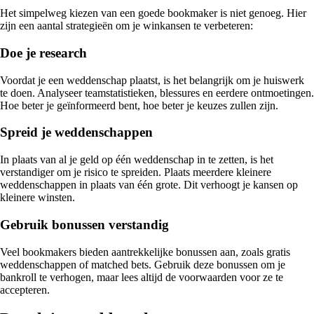
Het simpelweg kiezen van een goede bookmaker is niet genoeg. Hier
zijn een aantal strategieën om je winkansen te verbeteren:
Doe je research
Voordat je een weddenschap plaatst, is het belangrijk om je huiswerk
te doen. Analyseer teamstatistieken, blessures en eerdere ontmoetingen.
Hoe beter je geïnformeerd bent, hoe beter je keuzes zullen zijn.
Spreid je weddenschappen
In plaats van al je geld op één weddenschap in te zetten, is het
verstandiger om je risico te spreiden. Plaats meerdere kleinere
weddenschappen in plaats van één grote. Dit verhoogt je kansen op
kleinere winsten.
Gebruik bonussen verstandig
Veel bookmakers bieden aantrekkelijke bonussen aan, zoals gratis
weddenschappen of matched bets. Gebruik deze bonussen om je
bankroll te verhogen, maar lees altijd de voorwaarden voor ze te
accepteren.