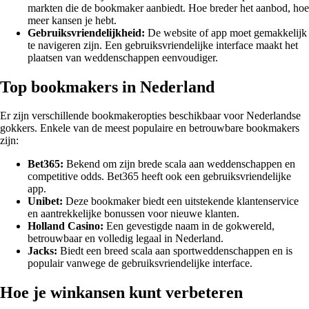
markten die de bookmaker aanbiedt. Hoe breder het aanbod, hoe
meer kansen je hebt.
Gebruiksvriendelijkheid:
De website of app moet gemakkelijk
te navigeren zijn. Een gebruiksvriendelijke interface maakt het
plaatsen van weddenschappen eenvoudiger.
Top bookmakers in Nederland
Er zijn verschillende bookmakeropties beschikbaar voor Nederlandse
gokkers. Enkele van de meest populaire en betrouwbare bookmakers
zijn:
Bet365:
Bekend om zijn brede scala aan weddenschappen en
competitive odds. Bet365 heeft ook een gebruiksvriendelijke
app.
Unibet:
Deze bookmaker biedt een uitstekende klantenservice
en aantrekkelijke bonussen voor nieuwe klanten.
Holland Casino:
Een gevestigde naam in de gokwereld,
betrouwbaar en volledig legaal in Nederland.
Jacks:
Biedt een breed scala aan sportweddenschappen en is
populair vanwege de gebruiksvriendelijke interface.
Hoe je winkansen kunt verbeteren