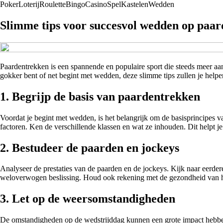
Poker
Loterij
Roulette
Bingo
Casino
Spel
Kastelen
Wedden
Slimme tips voor succesvol wedden op paa
Paardentrekken is een spannende en populaire sport die steeds meer a
gokker bent of net begint met wedden, deze slimme tips zullen je helpe
1. Begrijp de basis van paardentrekken
Voordat je begint met wedden, is het belangrijk om de basisprincipes v
factoren. Ken de verschillende klassen en wat ze inhouden. Dit helpt 
2. Bestudeer de paarden en jockeys
Analyseer de prestaties van de paarden en de jockeys. Kijk naar eerde
weloverwogen beslissing. Houd ook rekening met de gezondheid van het
3. Let op de weersomstandigheden
De omstandigheden op de wedstrijddag kunnen een grote impact hebben